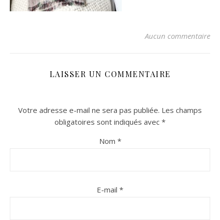
Aucun commentaire
LAISSER UN COMMENTAIRE
Votre adresse e-mail ne sera pas publiée.
Les champs
n sur Facebook
n sur Facebook
jour sur Twitter
jour sur Twitter
beaujourvraiment sur Instagram
beaujourvraiment sur Instagram
obligatoires sont indiqués avec
*
Nom
*
E-mail
*