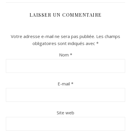
LAISSER UN COMMENTAIRE
Votre adresse e-mail ne sera pas publiée.
Les champs
obligatoires sont indiqués avec
*
Nom
*
n sur Facebook
n sur Facebook
jour sur Twitter
jour sur Twitter
beaujourvraiment sur Instagram
beaujourvraiment sur Instagram
E-mail
*
Site web