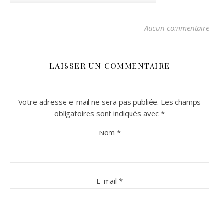
Aucun commentaire
LAISSER UN COMMENTAIRE
Votre adresse e-mail ne sera pas publiée.
Les champs
obligatoires sont indiqués avec
*
n sur Facebook
n sur Facebook
jour sur Twitter
jour sur Twitter
beaujourvraiment sur Instagram
beaujourvraiment sur Instagram
Nom
*
E-mail
*