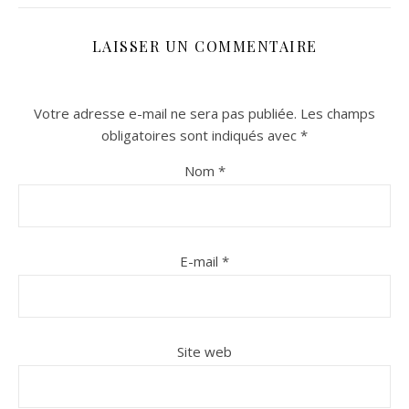
LAISSER UN COMMENTAIRE
Votre adresse e-mail ne sera pas publiée.
Les champs
obligatoires sont indiqués avec
*
Nom
*
n sur Facebook
n sur Facebook
jour sur Twitter
jour sur Twitter
beaujourvraiment sur Instagram
beaujourvraiment sur Instagram
E-mail
*
Site web