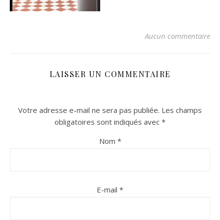
Aucun commentaire
LAISSER UN COMMENTAIRE
Votre adresse e-mail ne sera pas publiée.
Les champs
n sur Facebook
n sur Facebook
jour sur Twitter
jour sur Twitter
beaujourvraiment sur Instagram
beaujourvraiment sur Instagram
obligatoires sont indiqués avec
*
Nom
*
E-mail
*