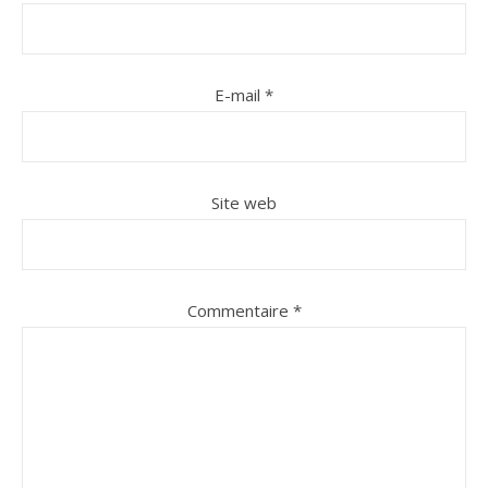
E-mail
*
Site web
n sur Facebook
jour sur Twitter
beaujourvraiment sur Instagram
Commentaire
*