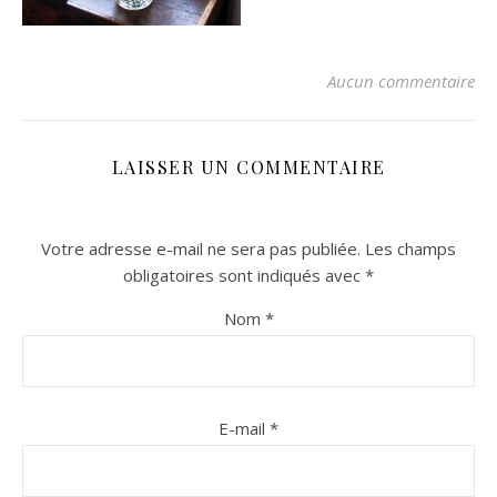
Aucun commentaire
LAISSER UN COMMENTAIRE
Votre adresse e-mail ne sera pas publiée.
Les champs
n sur Facebook
n sur Facebook
jour sur Twitter
jour sur Twitter
beaujourvraiment sur Instagram
beaujourvraiment sur Instagram
obligatoires sont indiqués avec
*
Nom
*
E-mail
*