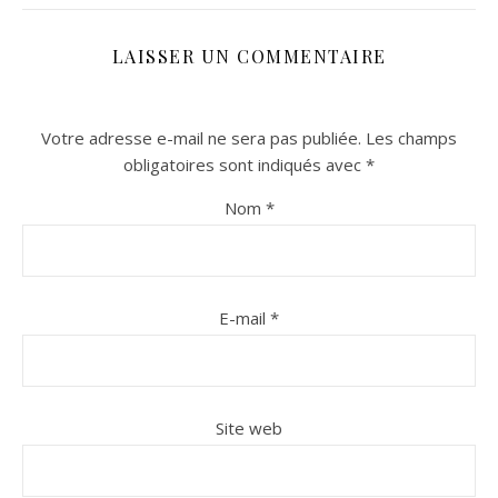
LAISSER UN COMMENTAIRE
Votre adresse e-mail ne sera pas publiée.
Les champs
obligatoires sont indiqués avec
*
Nom
*
n sur Facebook
n sur Facebook
jour sur Twitter
jour sur Twitter
beaujourvraiment sur Instagram
beaujourvraiment sur Instagram
E-mail
*
Site web