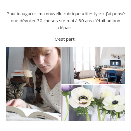
Pour inaugurer ma nouvelle rubrique « lifestyle » j’ai pensé
que dévoiler 30 choses sur moi à 30 ans c’était un bon
départ.
C’est parti.
n sur Facebook
n sur Facebook
jour sur Twitter
jour sur Twitter
beaujourvraiment sur Instagram
beaujourvraiment sur Instagram