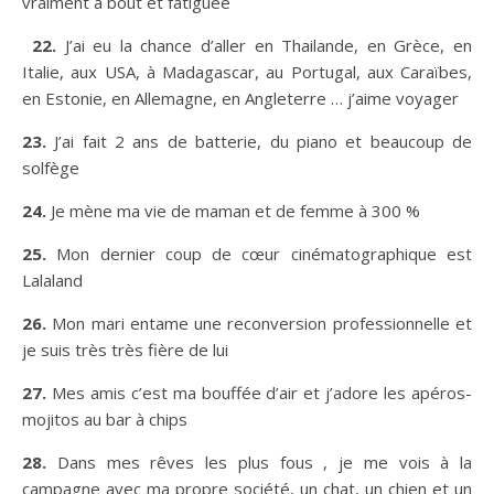
vraiment à bout et fatiguée
22.
J’ai eu la chance d’aller en Thailande, en Grèce, en
Italie, aux USA, à Madagascar, au Portugal, aux Caraïbes,
en Estonie, en Allemagne, en Angleterre … j’aime voyager
23.
J’ai fait 2 ans de batterie, du piano et beaucoup de
solfège
24.
Je mène ma vie de maman et de femme à 300 %
25.
Mon dernier coup de cœur cinématographique est
Lalaland
26.
Mon mari entame une reconversion professionnelle et
je suis très très fière de lui
27.
Mes amis c’est ma bouffée d’air et j’adore les apéros-
mojitos au bar à chips
28.
Dans mes rêves les plus fous , je me vois à la
campagne avec ma propre société, un chat, un chien et un