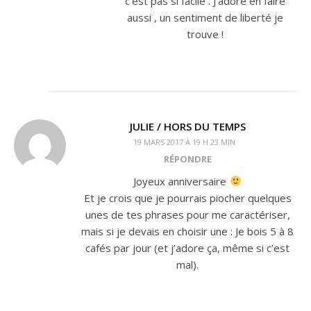
c’est pas si facile . J’adore en faire
aussi , un sentiment de liberté je
trouve !
JULIE / HORS DU TEMPS
19 MARS 2017 À 19 H 23 MIN
RÉPONDRE
Joyeux anniversaire
Et je crois que je pourrais piocher quelques
unes de tes phrases pour me caractériser,
mais si je devais en choisir une : Je bois 5 à 8
cafés par jour (et j’adore ça, même si c’est
mal).