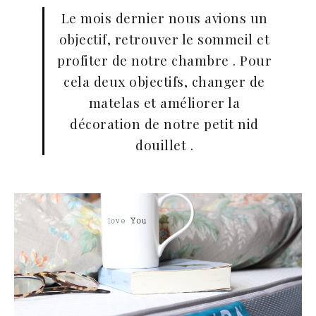
Le mois dernier nous avions un
objectif, retrouver le sommeil et
profiter de notre chambre . Pour
cela deux objectifs, changer de
matelas et améliorer la
décoration de notre petit nid
douillet .
n sur Facebook
n sur Facebook
jour sur Twitter
jour sur Twitter
beaujourvraiment sur Instagram
beaujourvraiment sur Instagram