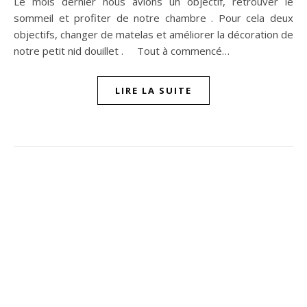
Le mois dernier nous avions un objectif, retrouver le
sommeil et profiter de notre chambre . Pour cela deux
objectifs, changer de matelas et améliorer la décoration de
notre petit nid douillet . Tout à commencé…
LIRE LA SUITE
ompon sur Facebook
beaujour sur Twitter
quelbeaujourvraiment sur Instagram