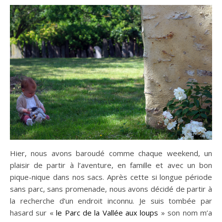
n sur Facebook
n sur Facebook
jour sur Twitter
jour sur Twitter
beaujourvraiment sur Instagram
beaujourvraiment sur Instagram
Hier, nous avons baroudé comme chaque weekend, un
plaisir de partir à l’aventure, en famille et avec un bon
pique-nique dans nos sacs. Après cette si longue période
sans parc, sans promenade, nous avons décidé de partir à
la recherche d’un endroit inconnu. Je suis tombée par
hasard sur «
le Parc de la Vallée aux loups
» son nom m’a