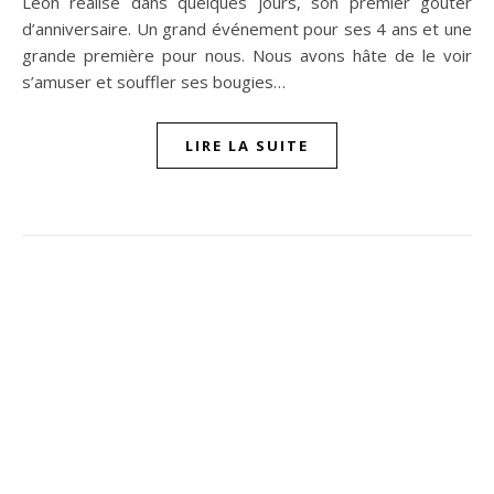
Léon réalise dans quelques jours, son premier goûter
d’anniversaire. Un grand événement pour ses 4 ans et une
grande première pour nous. Nous avons hâte de le voir
s’amuser et souffler ses bougies…
LIRE LA SUITE
ompon sur Facebook
beaujour sur Twitter
quelbeaujourvraiment sur Instagram