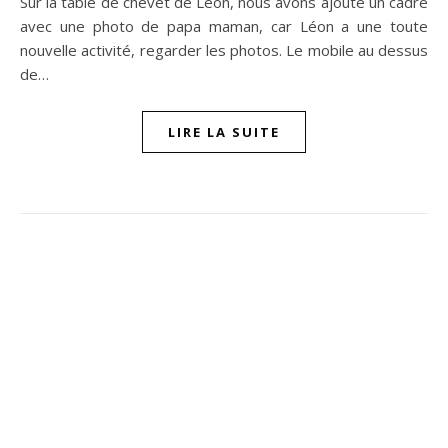
Sur la table de chevet de Léon, nous avons ajouté un cadre
avec une photo de papa maman, car Léon a une toute
nouvelle activité, regarder les photos. Le mobile au dessus
de…
LIRE LA SUITE
ompon sur Facebook
beaujour sur Twitter
quelbeaujourvraiment sur Instagram