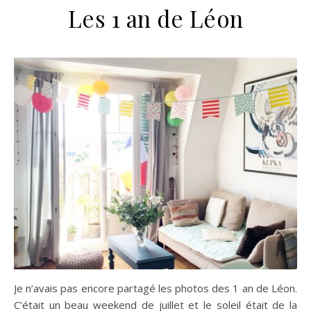
Les 1 an de Léon
n sur Facebook
n sur Facebook
jour sur Twitter
jour sur Twitter
beaujourvraiment sur Instagram
beaujourvraiment sur Instagram
Je n’avais pas encore partagé les photos des 1 an de Léon.
C’était un beau weekend de juillet et le soleil était de la