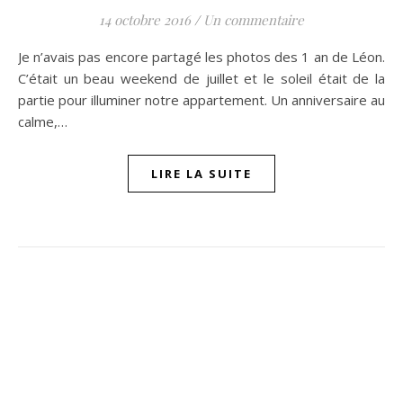
14 octobre 2016
/
Un commentaire
Je n’avais pas encore partagé les photos des 1 an de Léon.
C’était un beau weekend de juillet et le soleil était de la
partie pour illuminer notre appartement. Un anniversaire au
calme,…
LIRE LA SUITE
ompon sur Facebook
beaujour sur Twitter
quelbeaujourvraiment sur Instagram