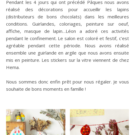
Pendant les 4 jours qui ont précédé Pâques nous avons
réalisé des décorations pour accueillir les lapins
(distributeurs de bons chocolats) dans les meilleures
conditions. Guirlandes, coloriages, peinture sur oeuf,
affiche, masque de lapin…Léon a adoré ces activités
pendant le confinement. Le salon est coloré et festif, c’est
agréable pendant cette période. Nous avons réalisé
ensemble une guirlande en argile que nous avons ensuite
mis en peinture. Les stickers sur la vitre viennent de chez
Hema.
n sur Facebook
n sur Facebook
jour sur Twitter
jour sur Twitter
beaujourvraiment sur Instagram
beaujourvraiment sur Instagram
Nous sommes donc enfin prêt pour nous régaler. Je vous
souhaite de bons moments en famille !