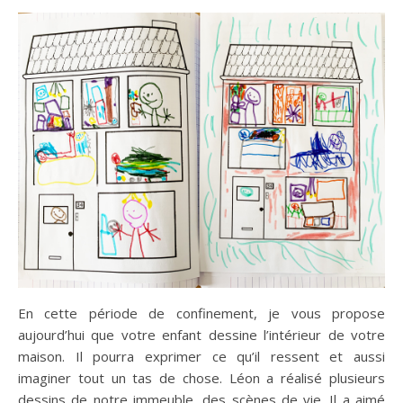
n sur Facebook
n sur Facebook
jour sur Twitter
jour sur Twitter
beaujourvraiment sur Instagram
beaujourvraiment sur Instagram
En cette période de confinement, je vous propose
aujourd’hui que votre enfant dessine l’intérieur de votre
maison. Il pourra exprimer ce qu’il ressent et aussi
imaginer tout un tas de chose. Léon a réalisé plusieurs
dessins de notre immeuble, des scènes de vie. Il a aimé