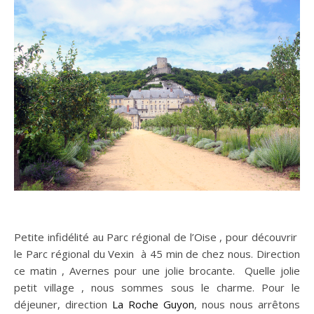
n sur Facebook
n sur Facebook
jour sur Twitter
jour sur Twitter
beaujourvraiment sur Instagram
beaujourvraiment sur Instagram
Petite infidélité au Parc régional de l’Oise , pour découvrir
le Parc régional du Vexin à 45 min de chez nous. Direction
ce matin , Avernes pour une jolie brocante. Quelle jolie
petit village , nous sommes sous le charme. Pour le
déjeuner, direction
La Roche Guyon
, nous nous arrêtons