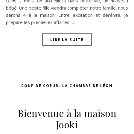
Dans 2 mois, on accueillera dans notre vie, un nouveau
bébé. Une petite fille viendra compléter notre famille, nous
serons 4 à la maison. Entre excitation et sérénité, je
prépare les premières affaires,…
LIRE LA SUITE
n sur Facebook
jour sur Twitter
beaujourvraiment sur Instagram
,
COUP DE COEUR
LA CHAMBRE DE LÉON
Bienvenue à la maison
Jooki