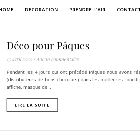
HOME
DECORATION
PRENDRE L’AIR
CONTAC
,
,
ACTIVITÉS
DÉCORATION
JOUR DE FÊTE
Déco pour Pâques
13 avril 2020
/
Aucun commentaire
Pendant les 4 jours qui ont précédé Pâques nous avons réali
(distributeurs de bons chocolats) dans les meilleures conditio
affiche, masque de…
LIRE LA SUITE