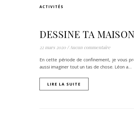
ACTIVITÉS
DESSINE TA MAISO
22 mars 2020
/
Aucun commentaire
En cette période de confinement, je vous pro
aussi imaginer tout un tas de chose. Léon a…
ompon sur Facebook
beaujour sur Twitter
quelbeaujourvraiment sur Instagram
LIRE LA SUITE